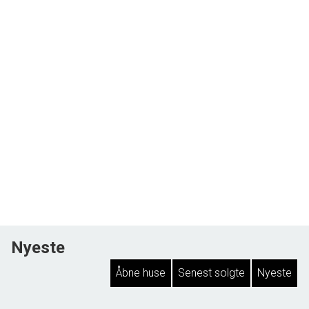
Nyeste
Åbne huse
Senest solgte
Nyeste