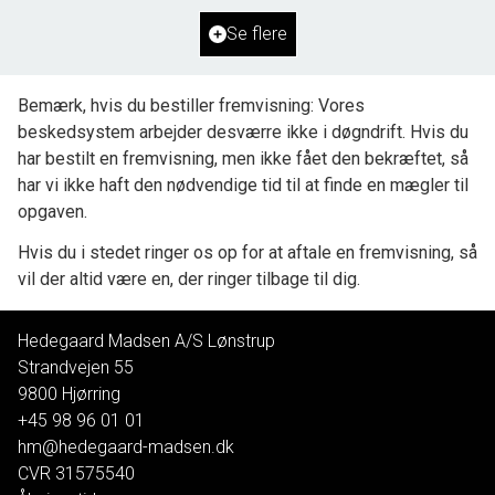
Se flere
500.000 kr.
Bemærk, hvis du bestiller fremvisning: Vores
beskedsystem arbejder desværre ikke i døgndrift. Hvis du
har bestilt en fremvisning, men ikke fået den bekræftet, så
har vi ikke haft den nødvendige tid til at finde en mægler til
opgaven.
Hvis du i stedet ringer os op for at aftale en fremvisning, så
vil der altid være en, der ringer tilbage til dig.
Hedegaard Madsen A/S Lønstrup
Strandvejen 55
9800
Hjørring
+45 98 96 01 01
hm@hedegaard-madsen.dk
CVR
31575540