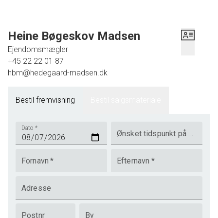
Heine Bøgeskov Madsen
Ejendomsmægler
+45 22 22 01 87
hbm@hedegaard-madsen.dk
Bestil fremvisning
Bestil salgsmateriale
Dato
*
Ønsket tidspunkt på dagen
Fornavn
*
Efternavn
*
Adresse
Postnr
By