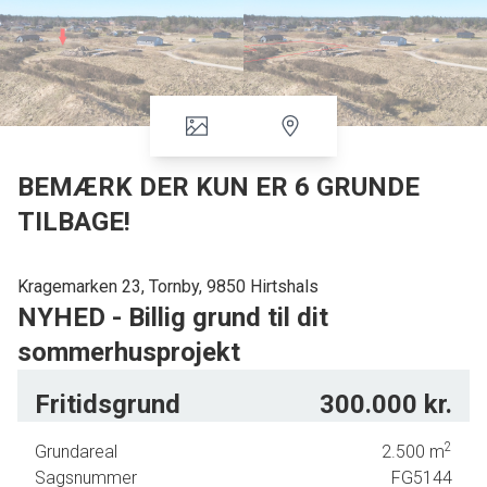
BEMÆRK DER KUN ER 6 GRUNDE
TILBAGE!
Kragemarken 23, Tornby, 9850 Hirtshals
NYHED - Billig grund til dit
sommerhusprojekt
BEMÆRK DER KUN ER 6 GRUNDE TILBAGE!
Fritidsgrund
300.000 kr.
Her kan du købe en god grund til netop dit drømme-sommerhus.
2
Grundareal
2.500
m
Sagsnummer
FG5144