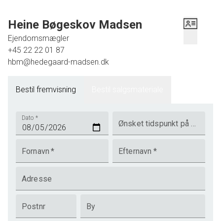
Heine Bøgeskov Madsen
Ejendomsmægler
+45 22 22 01 87
hbm@hedegaard-madsen.dk
Bestil fremvisning
Bestil salgsmateriale
Dato
*
Ønsket tidspunkt på dagen
Fornavn
*
Efternavn
*
Adresse
Postnr
By