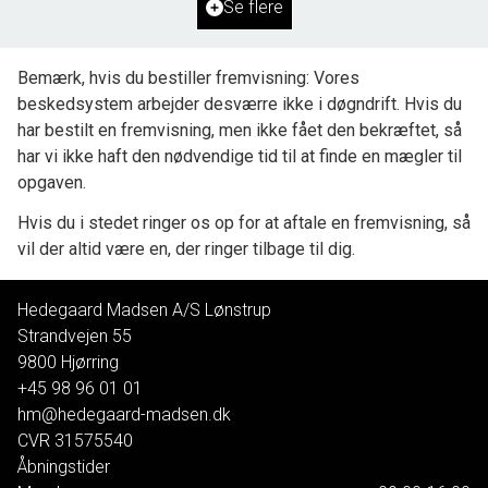
Se flere
500.000 kr.
Bemærk, hvis du bestiller fremvisning: Vores
beskedsystem arbejder desværre ikke i døgndrift. Hvis du
har bestilt en fremvisning, men ikke fået den bekræftet, så
har vi ikke haft den nødvendige tid til at finde en mægler til
opgaven.
Hvis du i stedet ringer os op for at aftale en fremvisning, så
vil der altid være en, der ringer tilbage til dig.
Hedegaard Madsen A/S Lønstrup
Strandvejen 55
9800
Hjørring
+45 98 96 01 01
hm@hedegaard-madsen.dk
CVR
31575540
Åbningstider