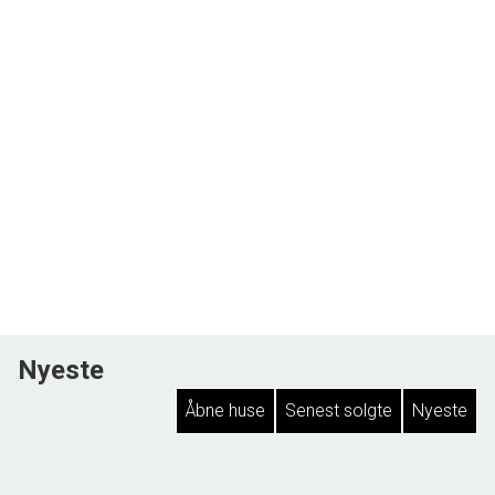
Nyeste
Åbne huse
Senest solgte
Nyeste