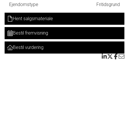
Denne nye udstykning holder alle døre åbne, så du kan vælge præcis det hus, du gerne
Ejendomstype
Fritidsgrund
vil have (indenfor rammerne af lokalplanen), og der er mange gode grunde at vælge
imellem.
Hent salgsmateriale
Grundene er alle omkring 2.500 kvadratmeter.
Dermed må der bygges et hus på
Bestil fremvisning
omkring 125 kvadratmeter + evt. carport eller redskabsrum.
Bestil vurdering
Grundpriser:
Kragemarken 19 300.000
Kragemarken 36 375.000
Kragemarken 38 450.000
Kragemarken 46 500.000
Kragemarken 48 500.000
Kragemarken 23 300.000
Vi anbefaler en fremvisning. Ring direkte til Heine.