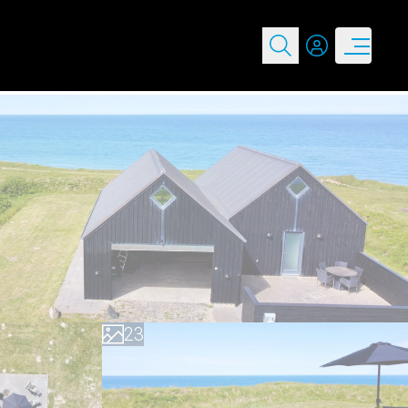
0
0
1
1
2
2
3
3
4
4
5
5
6