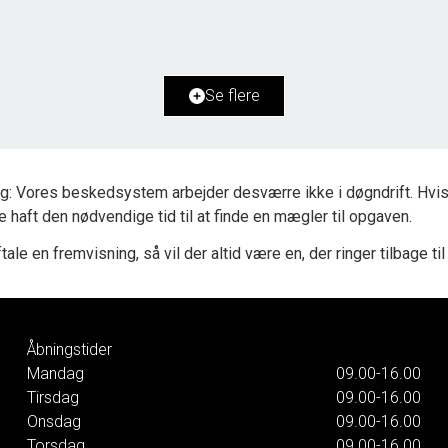
2
Boligareal
157
m
2
Grundareal
1.993
m
Ejendomstype
Villa
Se flere
2.595.000 kr.
g: Vores beskedsystem arbejder desværre ikke i døgndrift. Hvis 
ke haft den nødvendige tid til at finde en mægler til opgaven.
tale en fremvisning, så vil der altid være en, der ringer tilbage til
Åbningstider
Mandag
09.00-16.00
Tirsdag
09.00-16.00
Onsdag
09.00-16.00
Torsdag
09.00-16.00