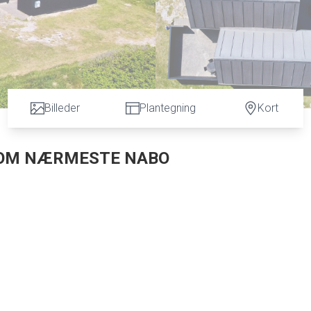
Billeder
Plantegning
Kort
 SOM NÆRMESTE NABO
rhus for køberen, der drømmer om noget ud over det sædvanlige
fantastisk placering i det åbne kystlandskab, hvor Vesterhavet,
f hverdagen. Det er den type beliggenhed, der ikke kan genskabes
usudtryk med sort træbeklædning, skarpe linjer, flere
dtryk, der passer smukt ind i landskabet. Her er intet overflødi
t.