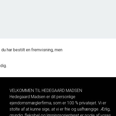
2
Grundareal
2.500
m
Ejendomstype
Fritidsgrund
500.000 kr.
du har bestilt en fremvisning, men
 dig.
VELKOMMEN TIL HEDEGAARD MADSEN
Hedegaard Madsen er dit personlige
ejendomsmæglerfirma, som er 100 % privatejet. Vi er
stolte af at kunne sige, at vi er frie og uafhængige. Ærlig,
grundig, fleksibel og løsningsorienteret er nogle af vores