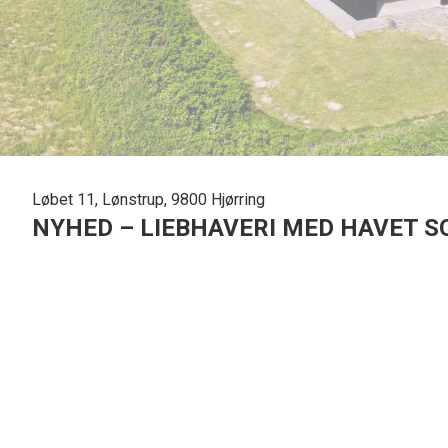
Løbet 11, Lønstrup, 9800 Hjørring
NYHED – LIEBHAVERI MED HAVET
Løbet 11 er en helt særlig ejendom i Lønstrup – et somme
Her får man et markant og stemningsfuldt fritidshus med en 
horisonten og de store vestkysthimmel er en naturlig del a
Ejendommen fremstår med et moderne og eksklusivt sommerh
sammenhængende bygningskroppe og et roligt arkitektonisk u
kun en enkel, stærk og stilren ramme omkring livet ved have
Beliggenhed: