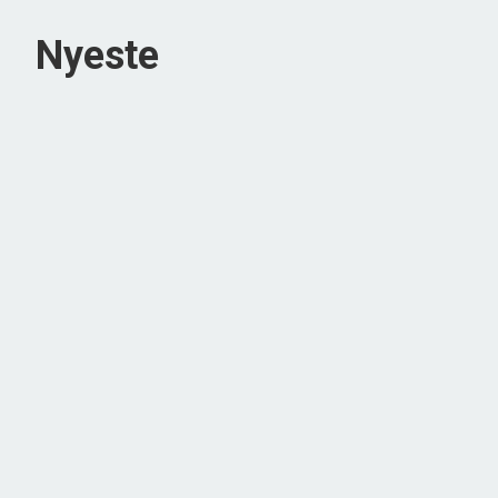
Der er fra huset også udgang til garagen gennem bryggers 
Nyeste
Udlejning: Huset udlejes gemme Sol og Strand og har en udle
Kragemarken 36, Tornby
9850 Hirtshals