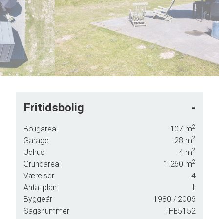
6
7
7
8
8
9
9
Fritidsbolig
-
.
2
Boligareal
107
m
2
Garage
28
m
2
Udhus
4
m
.
2
Grundareal
1.260
m
Værelser
4
gt –
Antal plan
1
Byggeår
1980
/ 2006
Sagsnummer
FHE5152