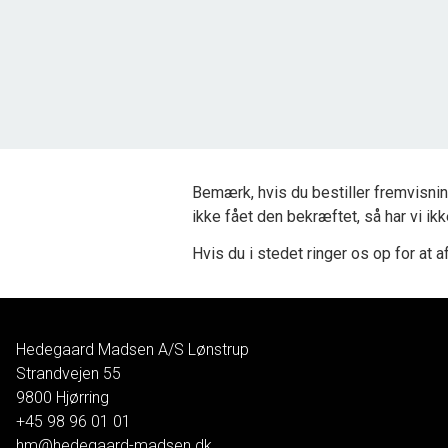
2
Grundareal
2.503
m
Ejendomstype
Fritidsgrund
325.000 kr.
Bemærk, hvis du bestiller fremvisnin
ikke fået den bekræftet, så har vi ik
Hvis du i stedet ringer os op for at af
Hedegaard Madsen A/S Lønstrup
Strandvejen 55
9800
Hjørring
+45 98 96 01 01
hm@hedegaard-madsen.dk