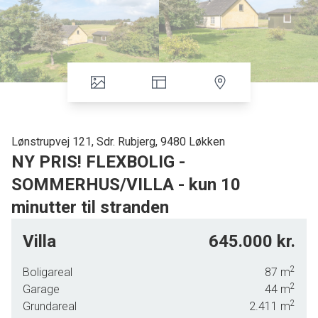
Lønstrupvej 121, Sdr. Rubjerg, 9480 Løkken
NY PRIS! FLEXBOLIG -
SOMMERHUS/VILLA - kun 10
minutter til stranden
10 minutter til Løkken eller Lønstrup
Villa
645.000 kr.
Her er vi i den vestlige del af Vendsyssel, mellem Løkken og Lønstrup og nær hovedvej
2
Boligareal
87
m
55, der går fra Hjørring og sydpå via Løkken til Aabybro, hvor den rammer hovedvej
2
Garage
44
m
11. Der er cirka halvanden kilometer til hovedvejen, og da villaen ligger på en lille
2
Grundareal
2.411
m