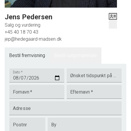
Jens Pedersen
Salg og vurdering
+45 40 18 70 43
jep@hedegaard-madsen.dk
Bestil fremvisning
Bestil salgsmateriale
Dato
*
Ønsket tidspunkt på dagen
Fornavn
*
Efternavn
*
Adresse
Postnr
By