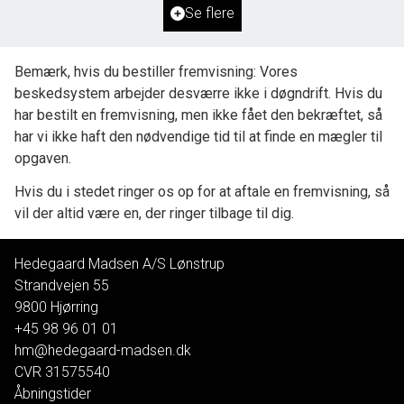
Se flere
500.000 kr.
Bemærk, hvis du bestiller fremvisning: Vores
beskedsystem arbejder desværre ikke i døgndrift. Hvis du
har bestilt en fremvisning, men ikke fået den bekræftet, så
har vi ikke haft den nødvendige tid til at finde en mægler til
opgaven.
Hvis du i stedet ringer os op for at aftale en fremvisning, så
vil der altid være en, der ringer tilbage til dig.
Hedegaard Madsen A/S Lønstrup
Strandvejen 55
9800
Hjørring
+45 98 96 01 01
hm@hedegaard-madsen.dk
CVR
31575540
Åbningstider