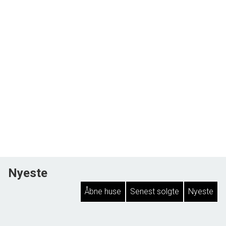
Nyeste
Åbne huse
Senest solgte
Nyeste