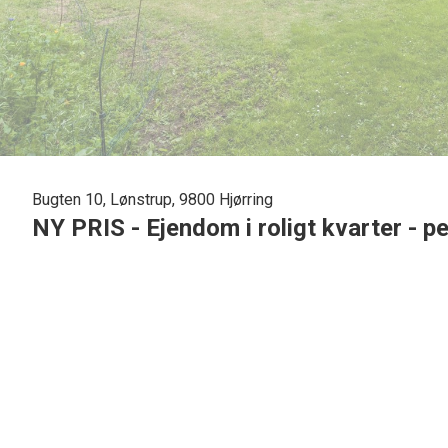
Bugten 10, Lønstrup, 9800 Hjørring
NY PRIS - Ejendom i roligt kvarter - 
Har du lyst til at bo midt i Lønstrup? En oase midt i byen? 10
Bugten 10, Lønstrup, som er hovedhuset til en af Lønstrup
Selv i højsæsonen, med masser af aktivitet på Lønstrup Str
store have.
Huset er stort, lyst og indbydende med en pragtfuld atelie
dejligt stort soveværelse samt et mindre.