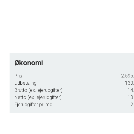
Økonomi
Pris
2.595.
Udbetaling
130.
Brutto (ex. ejerudgifter)
14.
Netto (ex. ejerudgifter)
10.
Ejerudgifter pr. md.
2