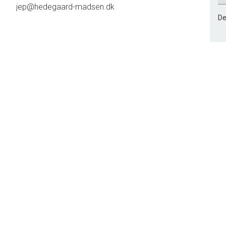
jep@hedegaard-madsen.dk
De