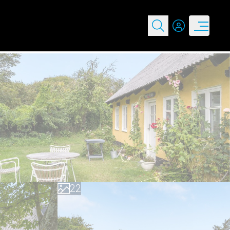
0
0
1
1
2
2
3
3
4
4
5
5