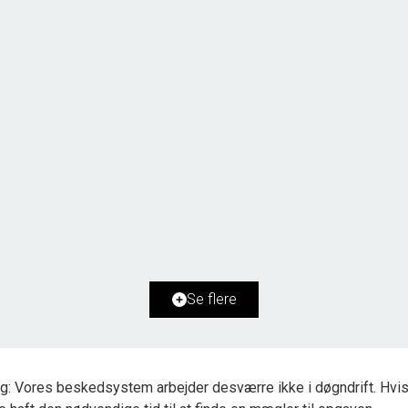
Syderholm 10,
9800 Hjørring
2
Boligareal
157
m
2
Grundareal
1.993
m
Ejendomstype
Villa
Se flere
2.595.000 kr.
g: Vores beskedsystem arbejder desværre ikke i døgndrift. Hvis 