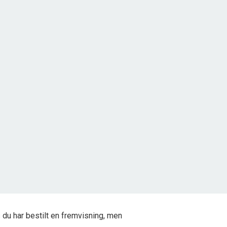
Kragemarken 46, Tornby
9850 Hirtshals
2
Grundareal
2.500
m
Ejendomstype
Fritidsgrund
500.000 kr.
du har bestilt en fremvisning, men