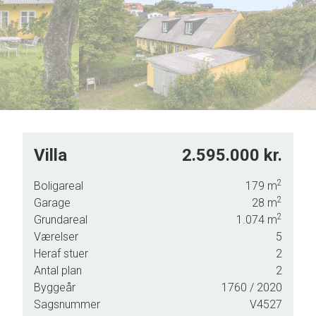
6
6
7
7
8
8
9
9
Villa
2.595.000 kr.
2
Boligareal
179
m
2
Garage
28
m
2
Grundareal
1.074
m
e
Værelser
5
Heraf stuer
2
Antal plan
2
Byggeår
1760
/ 2020
Sagsnummer
V4527