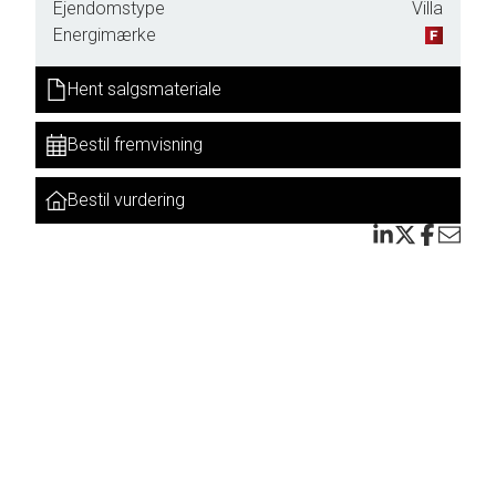
Ejendomstype
Villa
le
Energimærke
Hent salgsmateriale
Bestil fremvisning
Bestil vurdering