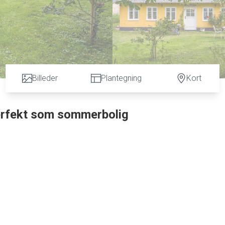
Billeder
Plantegning
Kort
perfekt som sommerbolig
 min. til stranden.
s gamle gårde, Bækgården.
andvej 80 meter væk, hersker der den skønneste fred i den dejlig
r/stue med ovenlys. Fine tilstødende rum, og en overetage med et