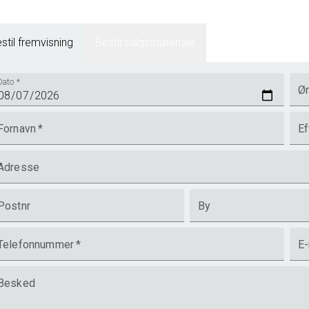
stil fremvisning
Bestil salgsmateriale
Dato
*
Øn
Fornavn
*
Ef
Adresse
Postnr
By
Telefonnummer
*
E-
Besked