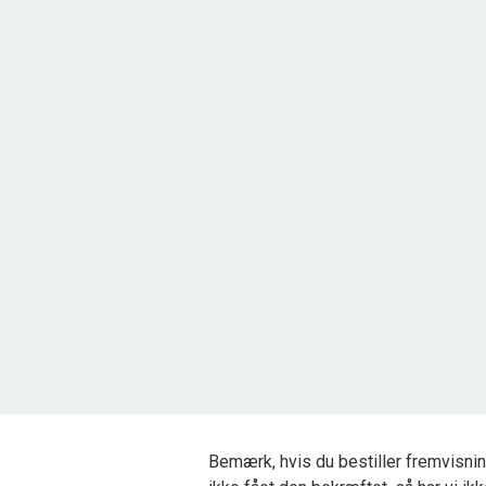
Kragemarken 36, Tornby
9850 Hirtshals
2
Grundareal
2.503
m
Ejendomstype
Fritidsgrund
325.000 kr.
Bemærk, hvis du bestiller fremvisnin